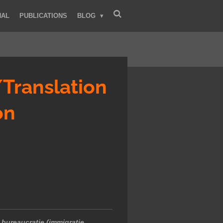
NAL
PUBLICATIONS
BLOG
/Translation
on
 bureaucratie (immigratie