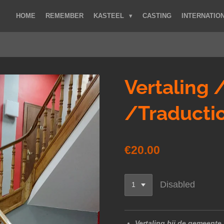
HOME
REMEMBER
KASTEEL
CASTING
INTERNATIO
Vertaling 
/Traducti
€20.00
Disabled
Vertaling bij de gemeente,