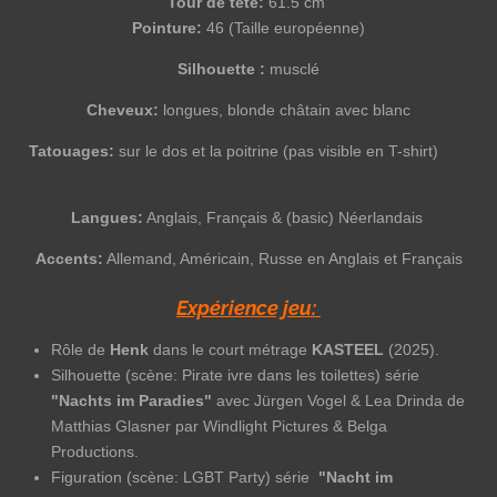
Tour de tête:
61.5 cm
Pointure:
46 (Taille européenne)
Silhouette :
musclé
Cheveux:
longues, blonde châtain avec blanc
Tatouages:
sur le dos et la poitrine (pas visible en T-shirt)
Langues:
Anglais, Français & (basic) Néerlandais
Accents:
Allemand, Américain, Russe en Anglais et Français
Expérience jeu:
Rôle de
Henk
dans le court métrage
KASTEEL
(2025).
Silhouette (scène: Pirate ivre dans les toilettes) série
"Nachts im Paradies"
avec Jürgen Vogel & Lea Drinda de
Matthias Glasner par Windlight Pictures & Belga
Productions.
Figuration (scène: LGBT Party) série
"Nacht im