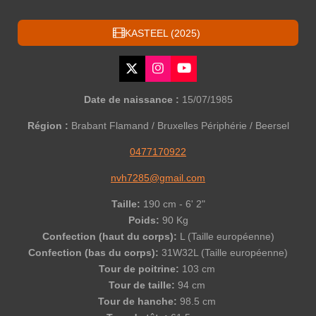
KASTEEL (2025)
X
I
Y
n
o
s
u
Date de naissance :
15/07/1985
t
T
a
u
Région :
Brabant Flamand / Bruxelles Périphérie / Beersel
g
b
r
e
0477170922
a
m
nvh7285@gmail.com
Taille:
190 cm - 6' 2"
Poids:
90 Kg
Confection (haut du corps):
L (Taille européenne)
Confection (bas du corps):
31W32L (Taille européenne)
Tour de poitrine:
103 cm
Tour de taille:
94 cm
Tour de hanche:
98.5 cm