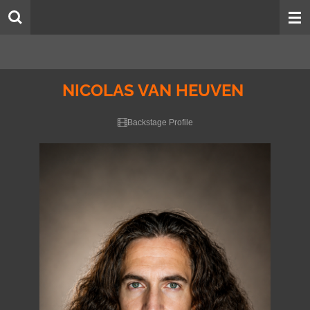
Skip
to
main
content
NICOLAS VAN HEUVEN
Backstage Profile